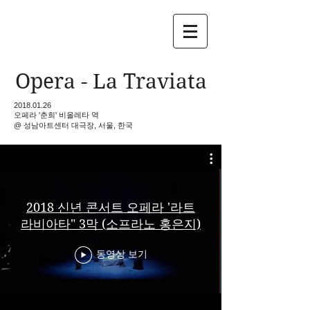
Opera - La Traviata
2018.01.26
​오페라 '춘희'
비올레타 역
@ 성남아트센터 대극장, 서울, 한국
2018 신년 콘서트 오페라 '라트
라비아타" 3막 (소프라노 홍은지)
동영상 보기